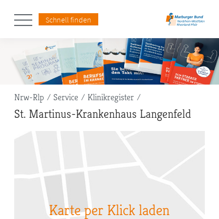
Schnell finden
Pfadnavigation
Nrw-Rlp
Service
Klinikregister
St. Martinus-Krankenhaus Langenfeld
Karte per Klick laden