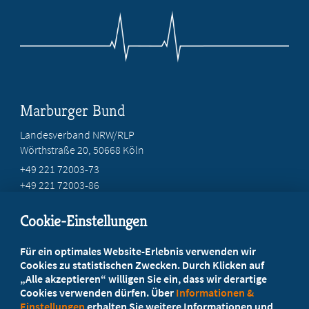
Marburger Bund
Landesverband NRW/RLP
Wörthstraße 20, 50668 Köln
+49 221 72003-73
+49 221 72003-86
info@marburger-bund.net
Cookie-Einstellungen
Beratung vor Ort
Für ein optimales Website-Erlebnis verwenden wir
Ihr Landesverband berät Sie!
Cookies zu statistischen Zwecken. Durch Klicken auf
„Alle akzeptieren“ willigen Sie ein, dass wir derartige
Cookies verwenden dürfen. Über
Informationen &
Ansprechpartner
Einstellungen
erhalten Sie weitere Informationen und