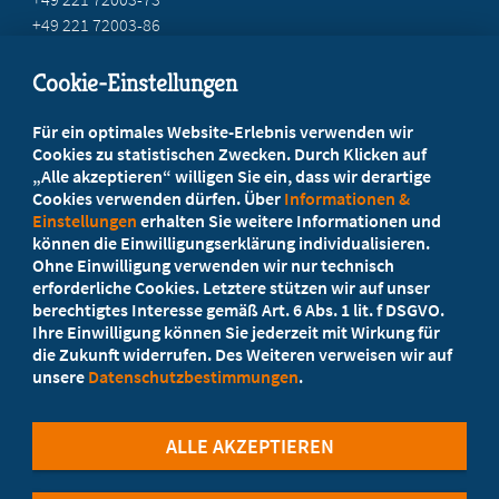
+49 221 72003-86
info@marburger-bund.net
Cookie-Einstellungen
Beratung vor Ort
Für ein optimales Website-Erlebnis verwenden wir
Ihr Landesverband berät Sie!
Cookies zu statistischen Zwecken. Durch Klicken auf
„Alle akzeptieren“ willigen Sie ein, dass wir derartige
Cookies verwenden dürfen. Über
Informationen &
Ansprechpartner
Einstellungen
erhalten Sie weitere Informationen und
können die Einwilligungserklärung individualisieren.
Ohne Einwilligung verwenden wir nur technisch
Werden Sie jetzt Mitglied
erforderliche Cookies. Letztere stützen wir auf unser
berechtigtes Interesse gemäß Art. 6 Abs. 1 lit. f DSGVO.
5 Vorteile einer MB-Mitgliedschaft
Ihre Einwilligung können Sie jederzeit mit Wirkung für
die Zukunft widerrufen. Des Weiteren verweisen wir auf
unsere
Datenschutzbestimmungen
.
Kostenlos für Studierende
ALLE AKZEPTIEREN