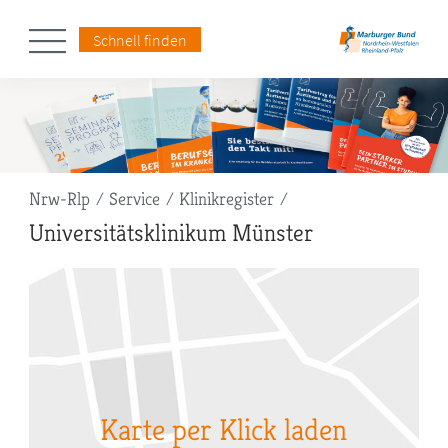
Schnell finden
Pfadnavigation
Nrw-Rlp
Service
Klinikregister
Universitätsklinikum Münster
Karte per Klick laden