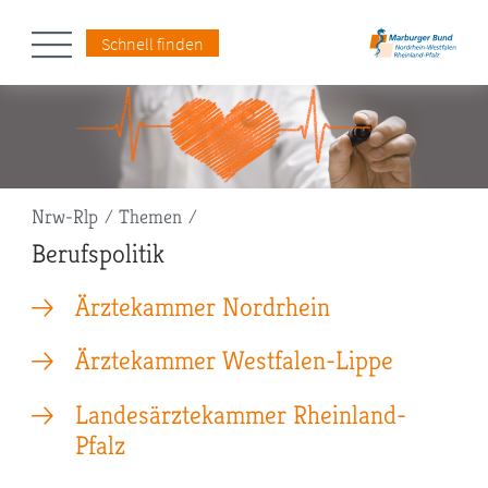
Schnell finden
Pfadnavigation
Nrw-Rlp
Themen
Berufspolitik
Ärztekammer Nordrhein
Ärztekammer Westfalen-Lippe
Landesärztekammer Rheinland-
Pfalz