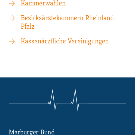
Kammerwahlen
Bezirksärztekammern Rheinland-
Pfalz
Kassenärztliche Vereinigungen
Marburger Bund