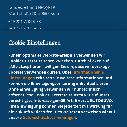
Landesverband NRW/RLP
Wörthstraße 20, 50668 Köln
+49 221 72003-73
+49 221 72003-86
info@marburger-bund.net
Cookie-Einstellungen
Beratung vor Ort
Für ein optimales Website-Erlebnis verwenden wir
Ihr Landesverband berät Sie!
Cookies zu statistischen Zwecken. Durch Klicken auf
„Alle akzeptieren“ willigen Sie ein, dass wir derartige
Cookies verwenden dürfen. Über
Informationen &
Ansprechpartner
Einstellungen
erhalten Sie weitere Informationen und
können die Einwilligungserklärung individualisieren.
Ohne Einwilligung verwenden wir nur technisch
Werden Sie jetzt Mitglied
erforderliche Cookies. Letztere stützen wir auf unser
berechtigtes Interesse gemäß Art. 6 Abs. 1 lit. f DSGVO.
5 Vorteile einer MB-Mitgliedschaft
Ihre Einwilligung können Sie jederzeit mit Wirkung für
die Zukunft widerrufen. Des Weiteren verweisen wir auf
unsere
Datenschutzbestimmungen
.
Kostenlos für Studierende