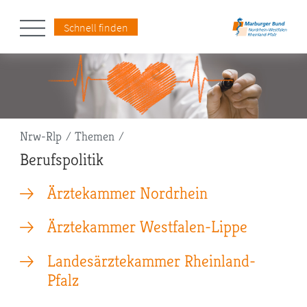
Schnell finden
Pfadnavigation
Nrw-Rlp
Themen
Berufspolitik
Ärztekammer Nordrhein
Ärztekammer Westfalen-Lippe
Landesärztekammer Rheinland-
Pfalz