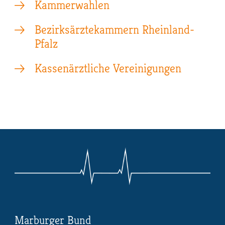
Kammerwahlen
Bezirksärztekammern Rheinland-
Pfalz
Kassenärztliche Vereinigungen
Marburger Bund