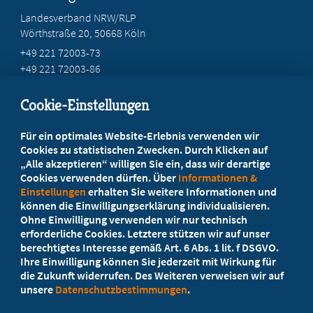
Landesverband NRW/RLP
Wörthstraße 20, 50668 Köln
+49 221 72003-73
+49 221 72003-86
info@marburger-bund.net
Cookie-Einstellungen
Beratung vor Ort
Für ein optimales Website-Erlebnis verwenden wir
Ihr Landesverband berät Sie!
Cookies zu statistischen Zwecken. Durch Klicken auf
„Alle akzeptieren“ willigen Sie ein, dass wir derartige
Cookies verwenden dürfen. Über
Informationen &
Ansprechpartner
Einstellungen
erhalten Sie weitere Informationen und
können die Einwilligungserklärung individualisieren.
Ohne Einwilligung verwenden wir nur technisch
Werden Sie jetzt Mitglied
erforderliche Cookies. Letztere stützen wir auf unser
berechtigtes Interesse gemäß Art. 6 Abs. 1 lit. f DSGVO.
5 Vorteile einer MB-Mitgliedschaft
Ihre Einwilligung können Sie jederzeit mit Wirkung für
die Zukunft widerrufen. Des Weiteren verweisen wir auf
unsere
Datenschutzbestimmungen
.
Kostenlos für Studierende