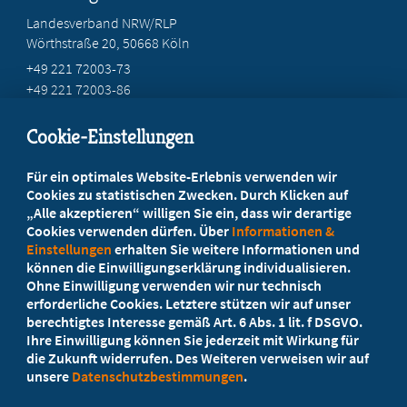
Landesverband NRW/RLP
Wörthstraße 20, 50668 Köln
+49 221 72003-73
+49 221 72003-86
info@marburger-bund.net
Cookie-Einstellungen
Beratung vor Ort
Für ein optimales Website-Erlebnis verwenden wir
Ihr Landesverband berät Sie!
Cookies zu statistischen Zwecken. Durch Klicken auf
„Alle akzeptieren“ willigen Sie ein, dass wir derartige
Cookies verwenden dürfen. Über
Informationen &
Ansprechpartner
Einstellungen
erhalten Sie weitere Informationen und
können die Einwilligungserklärung individualisieren.
Ohne Einwilligung verwenden wir nur technisch
Werden Sie jetzt Mitglied
erforderliche Cookies. Letztere stützen wir auf unser
berechtigtes Interesse gemäß Art. 6 Abs. 1 lit. f DSGVO.
5 Vorteile einer MB-Mitgliedschaft
Ihre Einwilligung können Sie jederzeit mit Wirkung für
die Zukunft widerrufen. Des Weiteren verweisen wir auf
unsere
Datenschutzbestimmungen
.
Kostenlos für Studierende