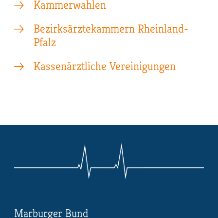
Kammerwahlen
Bezirksärztekammern Rheinland-
Pfalz
Kassenärztliche Vereinigungen
Marburger Bund