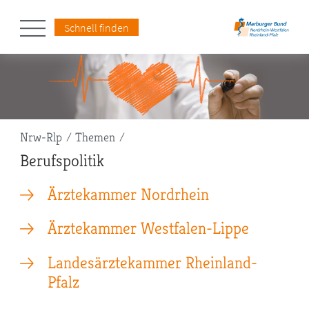
Schnell finden
Pfadnavigation
Nrw-Rlp
Themen
Berufspolitik
Ärztekammer Nordrhein
Ärztekammer Westfalen-Lippe
Landesärztekammer Rheinland-
Pfalz