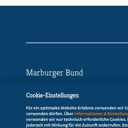
Marburger Bund
Landesverband NRW/RLP
Cookie-Einstellungen
Wörthstraße 20, 50668 Köln
Für ein optimales Website-Erlebnis verwenden wir Coo
+49 221 72003-73
verwenden dürfen. Über
Informationen & Einstellu
verwenden wir nur technisch erforderliche Cookies. L
+49 221 72003-86
jederzeit mit Wirkung für die Zukunft widerrufen. D