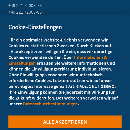
+49 221 72003-73
+49 221 72003-86
info@marburger-bund.net
Cookie-Einstellungen
Beratung vor Ort
Für ein optimales Website-Erlebnis verwenden wir
Ihr Landesverband berät Sie!
Cookies zu statistischen Zwecken. Durch Klicken auf
„Alle akzeptieren“ willigen Sie ein, dass wir derartige
Cookies verwenden dürfen. Über
Informationen &
Ansprechpartner
Einstellungen
erhalten Sie weitere Informationen und
können die Einwilligungserklärung individualisieren.
Ohne Einwilligung verwenden wir nur technisch
Werden Sie jetzt Mitglied
erforderliche Cookies. Letztere stützen wir auf unser
berechtigtes Interesse gemäß Art. 6 Abs. 1 lit. f DSGVO.
5 Vorteile einer MB-Mitgliedschaft
Ihre Einwilligung können Sie jederzeit mit Wirkung für
die Zukunft widerrufen. Des Weiteren verweisen wir auf
unsere
Datenschutzbestimmungen
.
Kostenlos für Studierende
ALLE AKZEPTIEREN