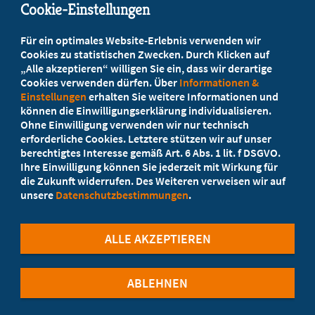
Cookie-Einstellungen
Beratung vor Ort
Für ein optimales Website-Erlebnis verwenden wir
Ihr Landesverband berät Sie!
Cookies zu statistischen Zwecken. Durch Klicken auf
„Alle akzeptieren“ willigen Sie ein, dass wir derartige
Cookies verwenden dürfen. Über
Informationen &
Ansprechpartner
Einstellungen
erhalten Sie weitere Informationen und
können die Einwilligungserklärung individualisieren.
Ohne Einwilligung verwenden wir nur technisch
Werden Sie jetzt Mitglied
erforderliche Cookies. Letztere stützen wir auf unser
berechtigtes Interesse gemäß Art. 6 Abs. 1 lit. f DSGVO.
5 Vorteile einer MB-Mitgliedschaft
Ihre Einwilligung können Sie jederzeit mit Wirkung für
die Zukunft widerrufen. Des Weiteren verweisen wir auf
unsere
Datenschutzbestimmungen
.
Kostenlos für Studierende
ALLE AKZEPTIEREN
ABLEHNEN
©Marburger Bund