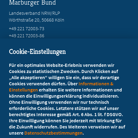
Marburger Bund
Landesverband NRW/RLP
Wörthstraße 20, 50668 Köln
+49 221 72003-73
+49 221 72003-86
info@marburger-bund.net
Cookie-Einstellungen
Beratung vor Ort
Für ein optimales Website-Erlebnis verwenden wir
Ihr Landesverband berät Sie!
Cookies zu statistischen Zwecken. Durch Klicken auf
„Alle akzeptieren“ willigen Sie ein, dass wir derartige
Cookies verwenden dürfen. Über
Informationen &
Ansprechpartner
Einstellungen
erhalten Sie weitere Informationen und
können die Einwilligungserklärung individualisieren.
Ohne Einwilligung verwenden wir nur technisch
Werden Sie jetzt Mitglied
erforderliche Cookies. Letztere stützen wir auf unser
berechtigtes Interesse gemäß Art. 6 Abs. 1 lit. f DSGVO.
5 Vorteile einer MB-Mitgliedschaft
Ihre Einwilligung können Sie jederzeit mit Wirkung für
die Zukunft widerrufen. Des Weiteren verweisen wir auf
unsere
Datenschutzbestimmungen
.