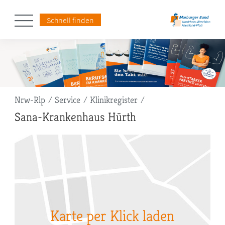
Schnell finden
Pfadnavigation
Nrw-Rlp
Service
Klinikregister
Sana-Krankenhaus Hürth
Karte per Klick laden